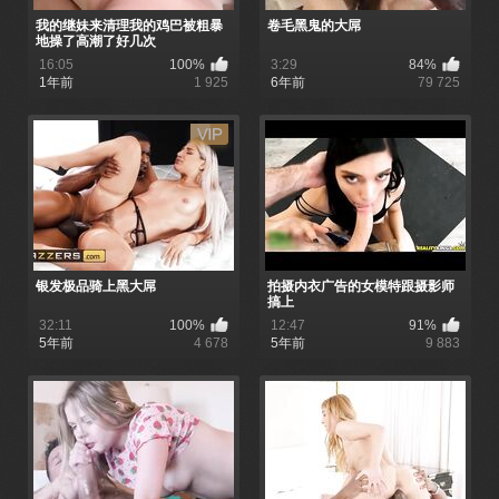
我的继妹来清理我的鸡巴被粗暴
卷毛黑鬼的大屌
地操了高潮了好几次
16:05
100%
3:29
84%
1年前
1 925
6年前
79 725
银发极品骑上黑大屌
拍摄内衣广告的女模特跟摄影师
搞上
32:11
100%
12:47
91%
5年前
4 678
5年前
9 883