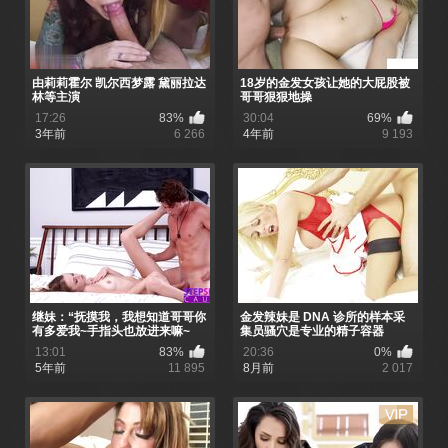
由莉莉霍尔 凯尔西梦露 黛丽拉达
18岁的金发女孩让她的大屁股被
林等主演
哥哥狠狠地操
17:26
83%
30:04
69%
3年前
6 266
4年前
9 193
继妹：“抚摸我，我想知道哥哥你
金发辣妹是 DNA 诊所的样本采
有多爱我~手指头也放进来嘛~
集员骚穴是专业的精子容器
13:01
83%
20:36
0%
5年前
11 895
8月前
2 017