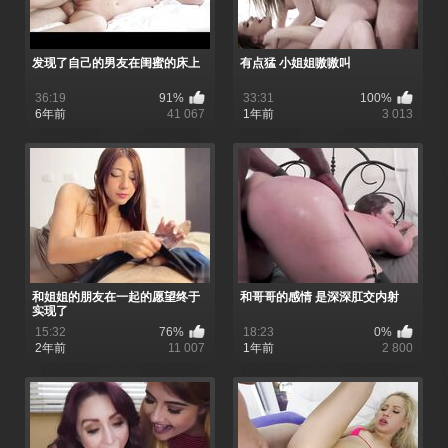
发现了自己的男友在闺蜜的床上
有点猛 小姐姐嗷嗷叫
36:19
91%
33:31
100%
6年前
41 067
1年前
3 013
和姐姐的朋友在一起的愿望终于
和哥哥的感情 是深深肛交内射
实现了
15:32
76%
18:23
0%
2年前
11 007
1年前
2 800