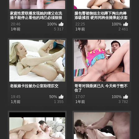
家庭性爱联播发现她的继父在洗
腿包臀裙御姐主动蹲下掏出肉棒
澡不能停止看他的鸡巴必须狠狠
添吸揉捏 硬邦邦跨坐骑乘起伏套
的惩罚内射骚逼
弄吟叫
20:46
100%
22:25
100%
1年前
5 317
1年前
2 461
老板娘卡拉被办公室助理肛交
哥哥对我垂涎已久 今天终于憋不
住了
19:45
50%
17:07
100%
1月前
1 355
1年前
3 782