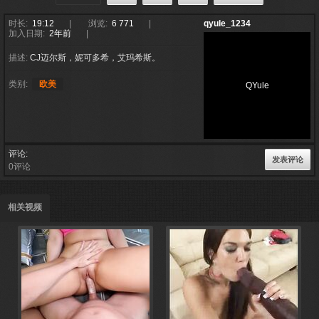
时长:
19:12
浏览:
6 771
qyule_1234
加入日期:
2年前
描述:
CJ迈尔斯，妮可多希，艾玛希斯。
类别:
欧美
QYule
评论
发表评论
0评论
相关视频